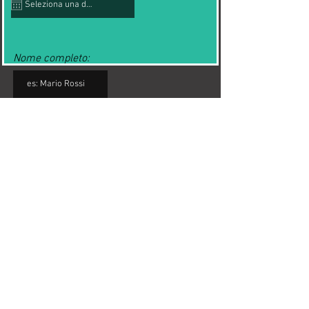
q
u
i
r
e
d
Nome completo:
CONTATTAC
e-mail:
I
+39 0575 658270
Invia richiesta di disponibilità
steelsbikes@gmail.com
Via Madonna del Rivaio 18B
Le invieremo una mail per la
conferma della disponibilità e
ulteriori informazioni