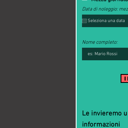
Data di noleggio: me
Nome completo:
Le invieremo un
informazioni