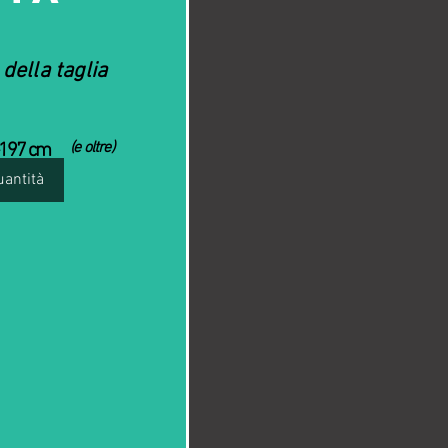
della taglia
(e oltre)
197 cm