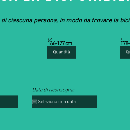
a di ciascuna persona, in modo da trovare la bici 
M
L
166-177 cm
178-
Data di riconsegna: